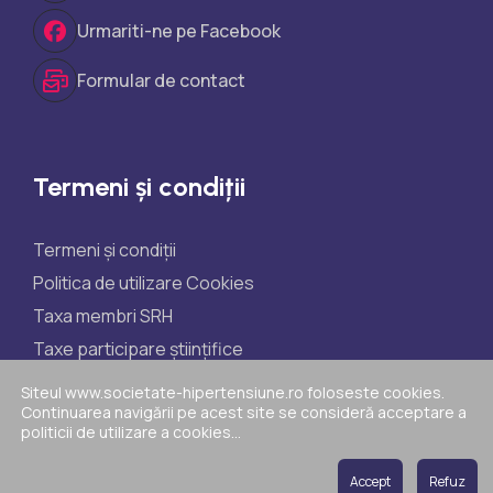
Urmariti-ne pe Facebook
Formular de contact
Termeni și condiții
Termeni și condiții
Politica de utilizare Cookies
Taxa membri SRH
Taxe participare științifice
Politica de reclamații
Siteul www.societate-hipertensiune.ro foloseste cookies.
Continuarea navigării pe acest site se consideră acceptare a
ANPC
politicii de utilizare a cookies...
Accept
Refuz