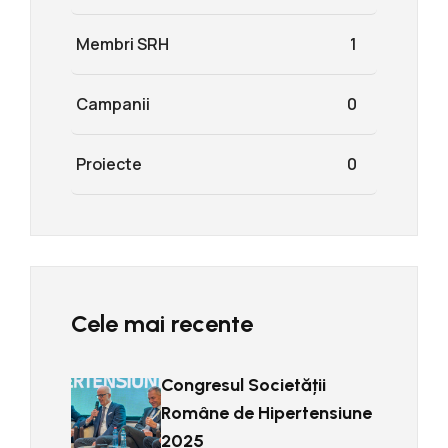
Membri SRH
1
Campanii
0
Proiecte
0
Cele mai recente
Congresul Societății
Române de Hipertensiune
2025