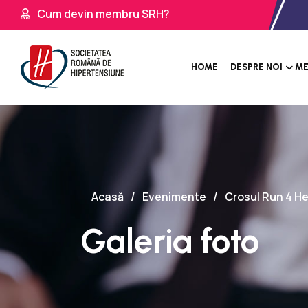
Cum devin membru SRH?
HOME
DESPRE NOI
ME
Acasă
Evenimente
Crosul Run 4 He
Galeria foto