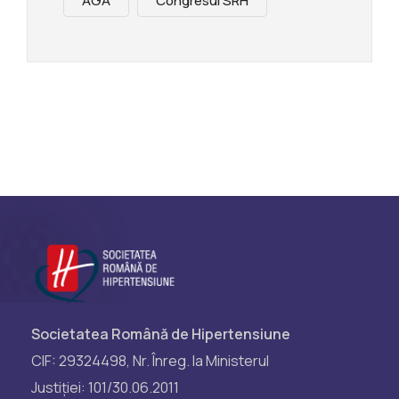
AGA
Congresul SRH
Societatea Română de Hipertensiune
CIF: 29324498, Nr. Înreg. la Ministerul
Justiției: 101/30.06.2011