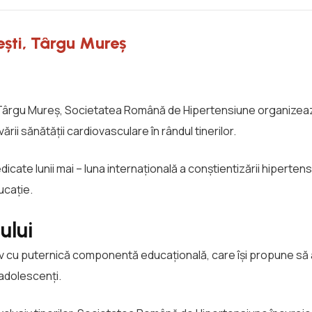
ești, Târgu Mureș
din Târgu Mureș, Societatea Română de Hipertensiune organizeaz
ii sănătății cardiovasculare în rândul tinerilor.
dicate lunii mai – luna internațională a conștientizării hipertensi
ucație.
ului
iv cu puternică componentă educațională, care își propune să
 adolescenți.