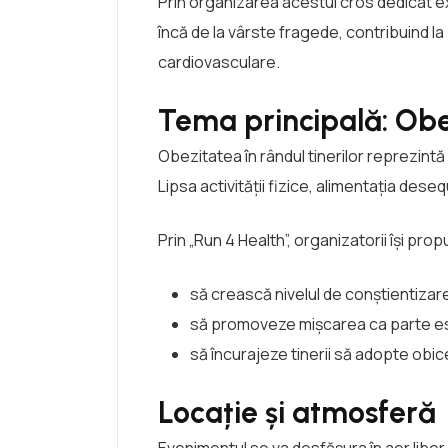
Prin organizarea acestui cros dedicat ex
încă de la vârste fragede, contribuind l
cardiovasculare.
Tema principală: Obez
Obezitatea în rândul tinerilor reprezintă
Lipsa activității fizice, alimentația des
Prin „Run 4 Health”, organizatorii își prop
să crească nivelul de conștientizare
să promoveze mișcarea ca parte esen
să încurajeze tinerii să adopte obi
Locație și atmosferă
Evenimentul se va desfășura în aer liber