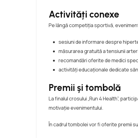
Activități conexe
Pe lângă competiția sportivă, eveniment
sesiuni de informare despre hipert
măsurarea gratuită a tensiunii arter
recomandări oferite de medici speci
activități educaționale dedicate sănăt
Premii și tombolă
La finalul crosului „Run 4 Health”, parti
motivație evenimentului.
În cadrul tombolei vor fi oferite premii