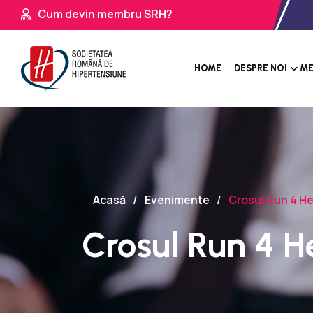
Cum devin membru SRH?
HOME
DESPRE NOI
ME
Acasă
Evenimente
Crosul Run 4 He
Crosul Run 4 H