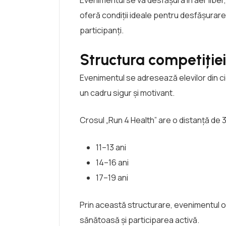
oferă condiții ideale pentru desfășurare
participanți.
Structura competiției 
Evenimentul se adresează elevilor din cicl
un cadru sigur și motivant.
Crosul „Run 4 Health” are o distanță de 3 
11–13 ani
14–16 ani
17–19 ani
Prin această structurare, evenimentul ofe
sănătoasă și participarea activă.