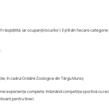
splătită, iar ocupanții locurilor I, II și III din fiecare categor
:
zile, în cadrul Grădinii Zoologice din Târgu Mureș
 unei experiențe complete, îmbinând competiția sportivă cu rec
tivant pentru tineri.