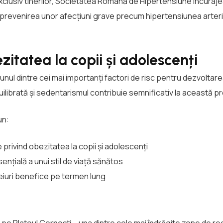
clusiv tinerilor, Societatea Română de Hipertensiune încurajea
a prevenirea unor afecțiuni grave precum hipertensiunea arterial
itatea la copii și adolescenți
 unul dintre cei mai importanți factori de risc pentru dezvoltar
equilibrată și sedentarismul contribuie semnificativ la această 
un:
 privind obezitatea la copii și adolescenți
țială a unui stil de viață sănătos
ceiuri benefice pe termen lung
, pe Platoul Cornești – una dintre cele mai îndrăgite zone de r