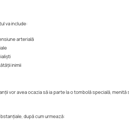
ul va include:
ensiune arterială
iale
aliști
ății inimii
cipanții vor avea ocazia să ia parte la o tombolă specială, menit
 substanțiale, după cum urmează: