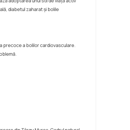
ză adoptarea unui stil de viață activ
ă, diabetul zaharat și bolile
ea precoce a bolilor cardiovasculare.
problemă.
ecreere din Târgu Mureș. Cadrul natural