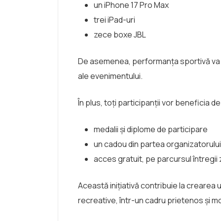
un iPhone 17 Pro Max
trei iPad-uri
zece boxe JBL
De asemenea, performanța sportivă va fi ră
ale evenimentului.
În plus, toți participanții vor beneficia de
medalii și diplome de participare
un cadou din partea organizatorului
acces gratuit, pe parcursul întregii 
Această inițiativă contribuie la crearea
recreative, într-un cadru prietenos și mo