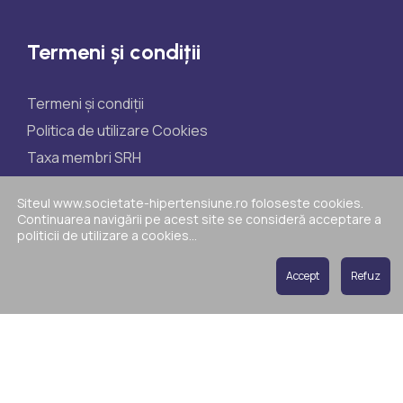
Termeni și condiții
Termeni și condiții
Politica de utilizare Cookies
Taxa membri SRH
Taxe participare științifice
Siteul www.societate-hipertensiune.ro foloseste cookies.
Politica de reclamații
Continuarea navigării pe acest site se consideră acceptare a
politicii de utilizare a cookies...
ANPC
Accept
Refuz
Copyright © 2026 Societatea Română de
Hipertensiune