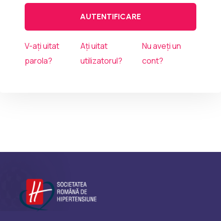
AUTENTIFICARE
V-ați uitat
Ați uitat
Nu aveți un
parola?
utilizatorul?
cont?