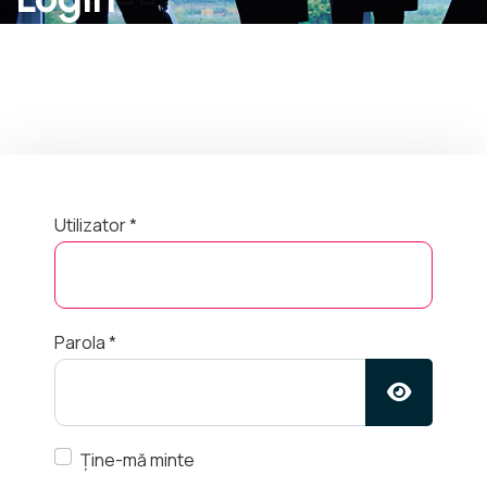
Utilizator
*
Parola
*
ARATĂ 
Ține-mă minte